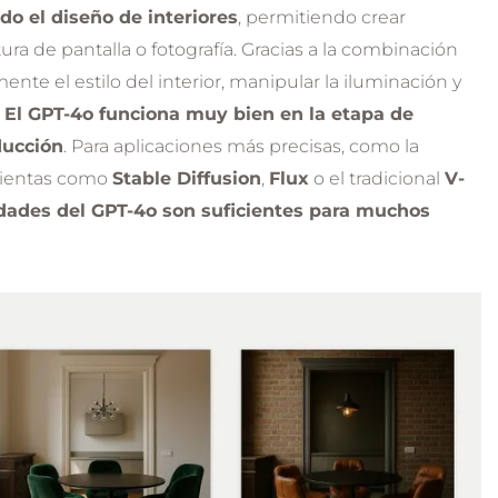
do el diseño de interiores
, permitiendo crear
NOVEDAD
tura de pantalla o fotografía. Gracias a la combinación
nte el estilo del interior, manipular la iluminación y
.
El GPT-4o funciona muy bien en la etapa de
ducción
. Para aplicaciones más precisas, como la
mientas como
Stable Diffusion
,
Flux
o el tradicional
V-
dades del GPT-4o son suficientes para muchos
Curso de visualización 
video con IA - Nano
Banana, FLUX Kontext,
Veo, etc. en arquitectur
5.0
y diseño
Creación de visualizacion
de IA
Generación de videos de I
Retoque instantáneo
Automatización en