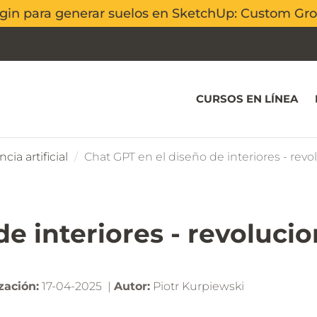
ugin para generar suelos en SketchUp: Custom G
ugin para generar suelos en SketchUp: Custom G
CURSOS EN LÍNEA
ncia artificial
Chat GPT en el diseño de interiores - revo
e interiores - revolucio
zación:
17-04-2025 |
Autor:
Piotr Kurpiewski