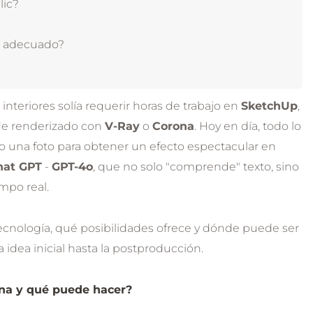
lic?
es adecuado?
 interiores solía requerir horas de trabajo en
SketchUp
,
 de renderizado con
V-Ray
o
Corona
. Hoy en día, todo lo
 o una foto para obtener un efecto espectacular en
hat GPT
-
GPT-4o
, que no solo "comprende" texto, sino
mpo real.
ecnología, qué posibilidades ofrece y dónde puede ser
a idea inicial hasta la postproducción.
na y qué puede hacer?