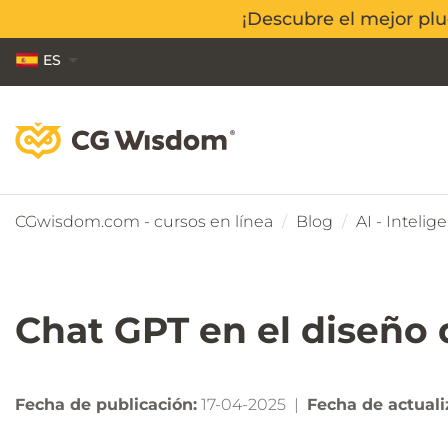
¡Descubre el mejor pl
¡Descubre el mejor pl
ES
EN
PL
CGwisdom.com - cursos en línea
Blog
AI - Intelige
Chat GPT en el diseño d
Fecha de publicación:
17-04-2025 |
Fecha de actuali