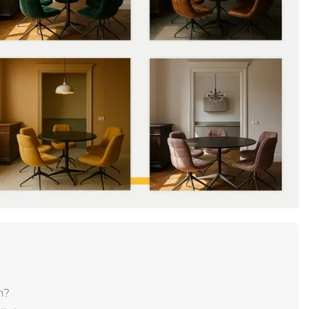
ComfyUI
79.00 USD
n?