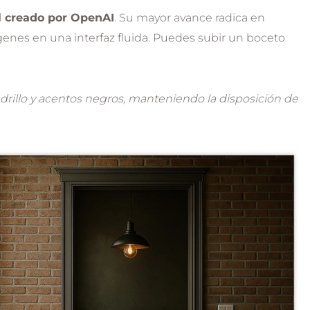
al creado por OpenAI
. Su mayor avance radica en
genes en una interfaz fluida. Puedes subir un boceto
adrillo y acentos negros, manteniendo la disposición de