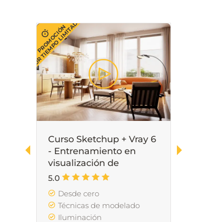
POR TIEMPO LIMITADO
POR TIEMPO LIMI
PROMOCIÓN
PROMOCIÓN
Curso Sketchup + Vray 6
Curso
- Entrenamiento en
Vray 
visualización de
Proye
interiores desde cero
unifa
5.0
5.0
Desde cero
Mod
Técnicas de modelado
Técn
Iluminación
Ren