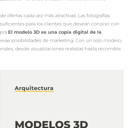
POR TIEMPO LIMITADO
 ofertas cada vez más atractivas. Las fotografías
PROMOCIÓN
n suficientes para los clientes que desean conocer con
pra.
El modelo 3D es una copia digital de la
uevas posibilidades de marketing. Con un solo modelo,
les, desde visualizaciones realistas hasta recorridos
Curso de Sketchup +
Vray 6 + LayOut -
Proyecto de casa
unifamiliar
5.0
Modelado 3D
Técnicas de iluminación
Renderizado V-ray