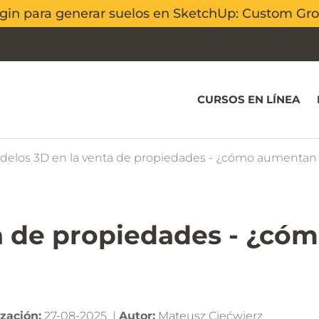
ugin para generar suelos en SketchUp: Custom G
ugin para generar suelos en SketchUp: Custom G
CURSOS EN LÍNEA
elos 3D en la venta de propiedades - ¿cómo aumentan el 
a de propiedades - ¿có
zación:
27-08-2025 |
Autor:
Mateusz Ciećwierz