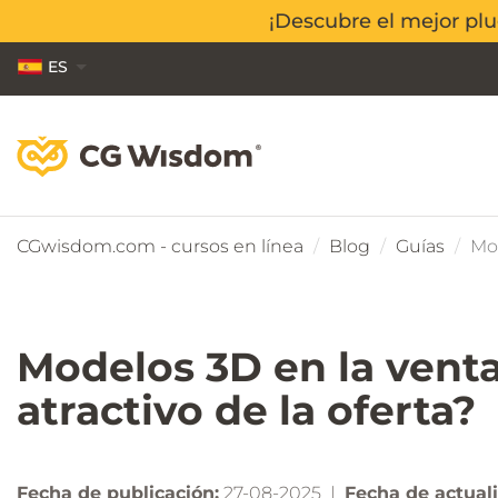
¡Descubre el mejor pl
¡Descubre el mejor pl
ES
EN
PL
CGwisdom.com - cursos en línea
Blog
Guías
Mod
Modelos 3D en la vent
atractivo de la oferta?
Fecha de publicación:
27-08-2025 |
Fecha de actuali