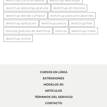
sketchup cómo empezar
sketchup descargar
sketchup descarga gratuita
sketchup sin licencia
sketchup dónde comprar
sketchup para principiantes
sketchup aplicación
sketchup precio
sketchup free
licencia gratuita de sketchup
licencia
sketchup make
sketchup online
CURSOS EN LÍNEA
EXTENSIONES
MODELOS 3D
ARTÍCULOS
TÉRMINOS DEL SERVICIO
CONTACTO