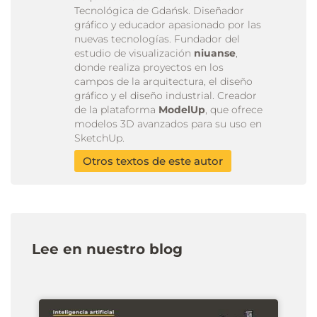
Tecnológica de Gdańsk. Diseñador
gráfico y educador apasionado por las
nuevas tecnologías. Fundador del
estudio de visualización
niuanse
,
donde realiza proyectos en los
campos de la arquitectura, el diseño
gráfico y el diseño industrial. Creador
de la plataforma
ModelUp
, que ofrece
modelos 3D avanzados para su uso en
SketchUp.
Otros textos de este autor
Lee en nuestro blog