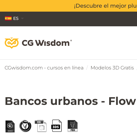
¡Descubre el mejor pl
¡Descubre el mejor pl
ES
EN
PL
CGwisdom.com - cursos en línea
Modelos 3D Gratis
Bancos urbanos - Flow