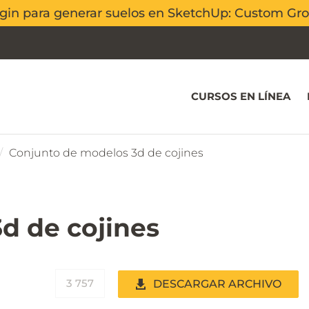
ugin para generar suelos en SketchUp: Custom G
ugin para generar suelos en SketchUp: Custom G
CURSOS EN LÍNEA
Conjunto de modelos 3d de cojines
d de cojines
3 757
DESCARGAR ARCHIVO