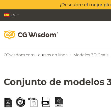
¡Descubre el mejor pl
¡Descubre el mejor pl
ES
EN
PL
CGwisdom.com - cursos en línea
Modelos 3D Gratis
Conjunto de modelos 3