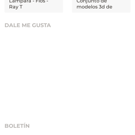
Lámpara - Flos -
Conjunto de
Ray T
modelos 3d de
cojines
DALE ME GUSTA
BOLETÍN