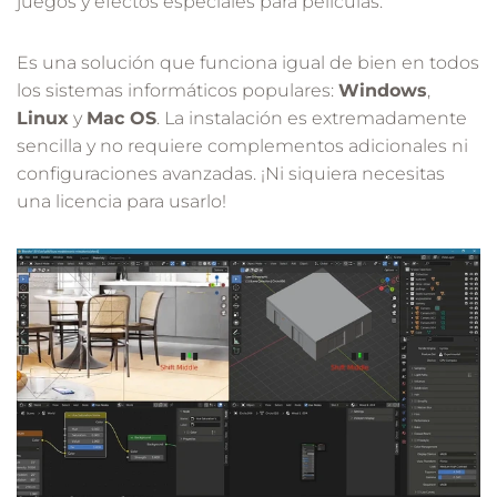
juegos y efectos especiales para películas.
Es una solución que funciona igual de bien en todos
los sistemas informáticos populares:
Windows
,
Linux
y
Mac OS
. La instalación es extremadamente
sencilla y no requiere complementos adicionales ni
configuraciones avanzadas. ¡Ni siquiera necesitas
una licencia para usarlo!