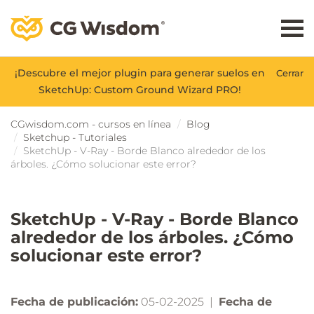
¡Descubre el mejor plugin para generar suelos en
Cerrar
SketchUp: Custom Ground Wizard PRO!
CGwisdom.com - cursos en línea
Blog
Sketchup - Tutoriales
SketchUp - V-Ray - Borde Blanco alrededor de los
árboles. ¿Cómo solucionar este error?
SketchUp - V-Ray - Borde Blanco
alrededor de los árboles. ¿Cómo
solucionar este error?
Fecha de publicación:
05-02-2025 |
Fecha de